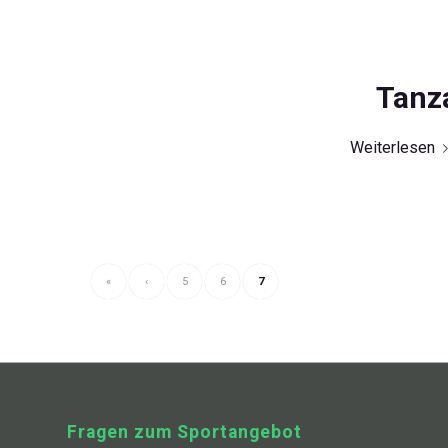
Tanza
Weiterlesen
«
‹
5
6
7
Fragen zum Sportangebot