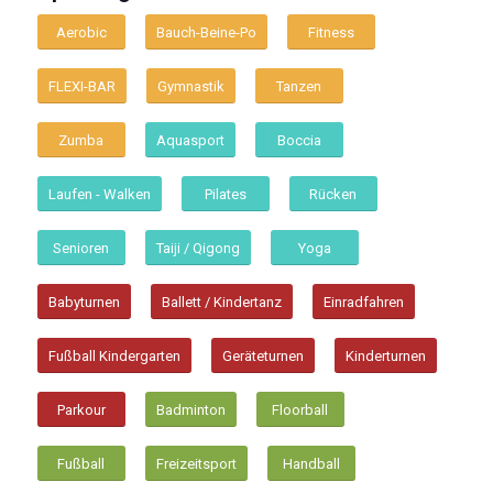
Aerobic
Bauch-Beine-Po
Fitness
FLEXI-BAR
Gymnastik
Tanzen
Zumba
Aquasport
Boccia
Laufen - Walken
Pilates
Rücken
Senioren
Taiji / Qigong
Yoga
Babyturnen
Ballett / Kindertanz
Einradfahren
Fußball Kindergarten
Geräteturnen
Kinderturnen
Parkour
Badminton
Floorball
Fußball
Freizeitsport
Handball