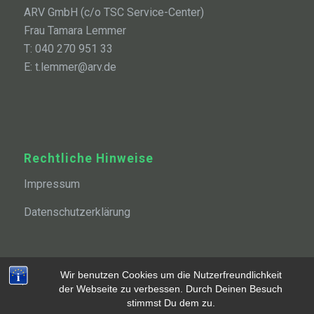
ARV GmbH (c/o TSC Service-Center)
Frau Tamara Lemmer
T: 040 270 951 33
E: t.lemmer@arv.de
Rechtliche Hinweise
Impressum
Datenschutzerklärung
Wir benutzen Cookies um die Nutzerfreundlichkeit
der Webseite zu verbessen. Durch Deinen Besuch
stimmst Du dem zu.
© TSC Wellingsbüttel von 1937 e. V. | Entwickelt von
CODE//AWAY
-