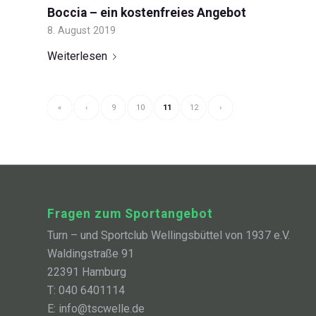
Boccia – ein kostenfreies Angebot
8. August 2019
Weiterlesen
«
‹
9
10
11
12
›
Fragen zum Sportangebot
Turn – und Sportclub Wellingsbüttel von 1937 e.V.
Waldingstraße 91
22391 Hamburg
T: 040 6401114
E: info@tscwelle.de