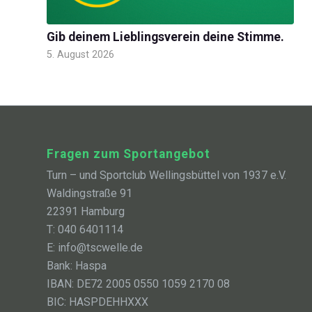
Gib deinem Lieblingsverein deine Stimme.
5. August 2026
Fragen zum Sportangebot
Turn – und Sportclub Wellingsbüttel von 1937 e.V.
Waldingstraße 91
22391 Hamburg
T: 040 6401114
E: info@tscwelle.de
Bank: Haspa
IBAN: DE72 2005 0550 1059 2170 08
BIC: HASPDEHHXXX